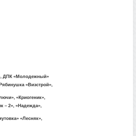
6», ДПК «Молодежный»
«Рябинушка «Визстрой»,
лючи», «Криогеник»,
к – 2», «Надежда»,
мутовка» «Лесняк»,