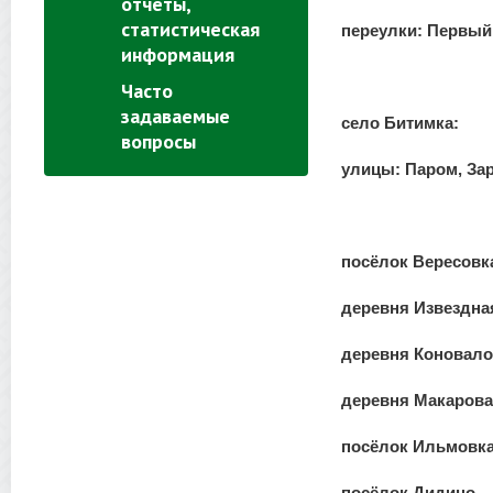
отчеты,
статистическая
переулки: Первый,
информация
Часто
задаваемые
село Битимка:
вопросы
улицы: Паром, Зар
посёлок Вересовк
деревня Извездна
деревня Коновал
деревня Макарова
посёлок Ильмовк
посёлок Дидино