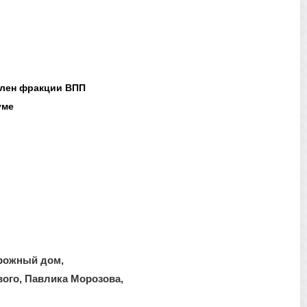
лен фракции ВПП
уме
орожный дом,
вого, Павлика Морозова,