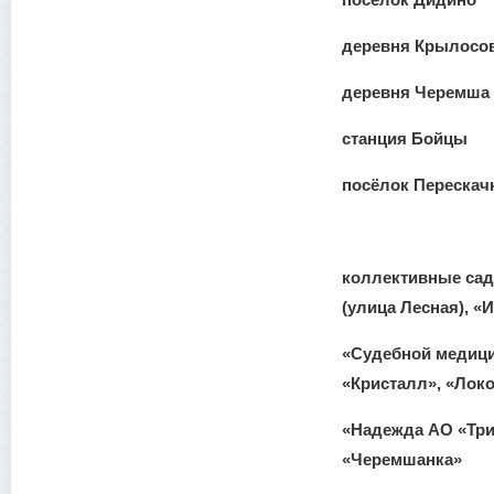
деревня Крылосо
деревня Черемша
станция Бойцы
посёлок Перескач
коллективные са
(улица Лесная), «
«Судебной медицин
«Кристалл», «Локо
«Надежда АО «Три
«Черемшанка»