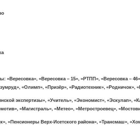
во
ка
ды:
«Вересовка», «Вересовка – 15», «РТПП», «Вересовка – 4
Изумруд», «Олимп», «Призёр», «Радиотехник», «Родничок», 
ской экспертизы», «Учитель», «Экономист», «Эскулап», «К
мотив», «Магистраль», «Метео», «Метростроевец», «Мостови
к», «Пенсионеры Верх-Исетского района», «Трансмаш», «Хо