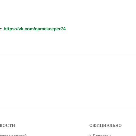
е:
https://vk.com/gamekeeper74
ВОСТИ
ОФИЦИАЛЬНО
ента новостей
Повестки