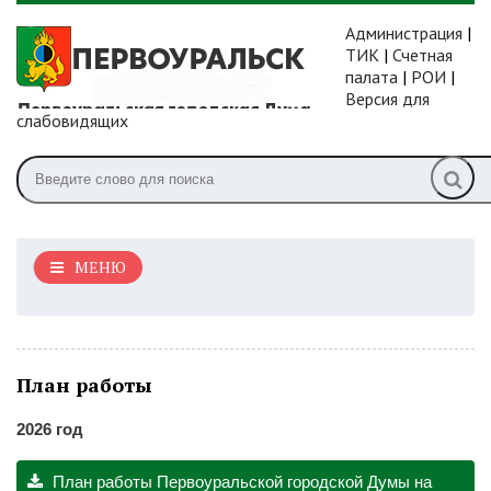
Администрация
|
ТИК
|
Счетная
палата
|
РОИ
|
Версия для
слабовидящих
МЕНЮ
План работы
2026 год
План работы Первоуральской городской Думы на