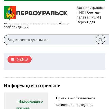
Администрация
|
ТИК
|
Счетная
палата
|
РОИ
|
Версия для
слабовидящих
МЕНЮ
Информация о призыве
Призыв
– обязательное
-
Информация о
зачисление граждан на
призыве