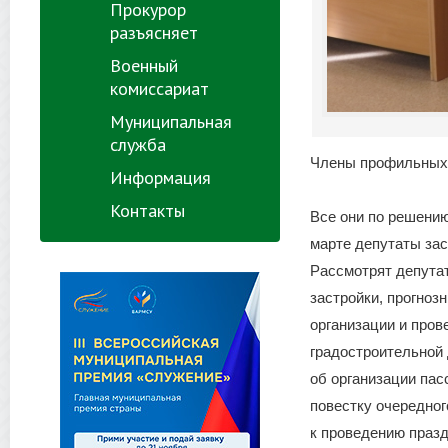
Прокурор
разъясняет
Военный
комиссариат
Муниципальная
служба
Члены профильных 
Информация
Контакты
Все они по решению
марте депутаты зас
Рассмотрят депутат
застройки, прогноз
организации и про
градостроительной
об организации пас
повестку очередног
к проведению празд