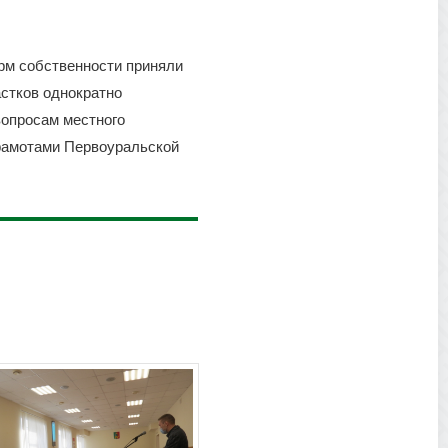
рм собственности приняли
стков однократно
вопросам местного
рамотами Первоуральской