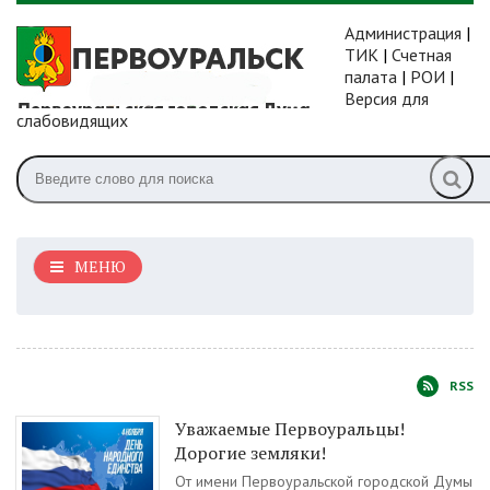
Администрация
|
ТИК
|
Счетная
палата
|
РОИ
|
Версия для
слабовидящих
МЕНЮ
RSS
Уважаемые Первоуральцы!
Дорогие земляки!
От имени Первоуральской городской Думы