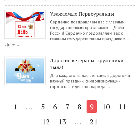
Уважаемые Первоуральцы!
Сердечно поздравляем вас с главным
государственным праздником – Днем
России! Сердечно поздравляем вас с
главным государственным праздником –
Днем...
Дорогие ветераны, труженики
тыла!
Для каждого из нас это самый дорогой и
важный праздник, символизирующий
гордость и единство народа....
1
...
5
6
7
8
9
10
11
12
13
...
21